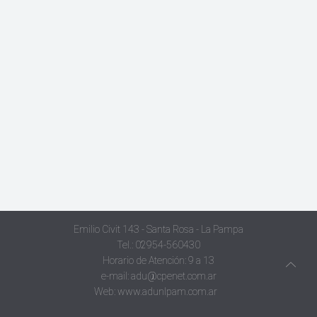
Emilio Civit 143 - Santa Rosa - La Pampa
Tel.: 02954-560430
Horario de Atención: 9 a 13
e-mail:
adu@cpenet.com.ar
Web:
www.adunlpam.com.ar